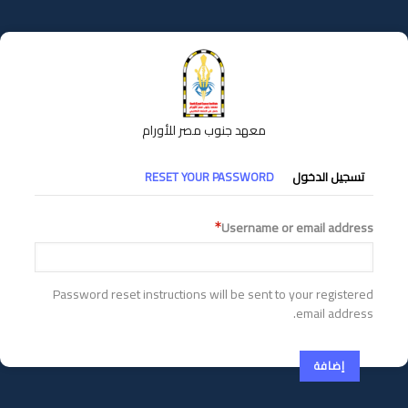
تجاوز
إلى
المحتوى
الرئيسي
معهد جنوب مصر للأورام
التبويبات
تسجيل الدخول
RESET YOUR PASSWORD
الأساسية
Username or email address
Password reset instructions will be sent to your registered
email address.