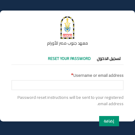
تجاوز
إلى
المحتوى
الرئيسي
معهد جنوب مصر للأورام
التبويبات
تسجيل الدخول
RESET YOUR PASSWORD
الأساسية
Username or email address
Password reset instructions will be sent to your registered
email address.