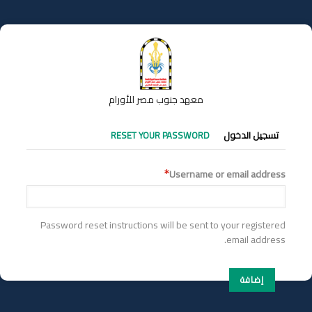
تجاوز
إلى
المحتوى
الرئيسي
معهد جنوب مصر للأورام
التبويبات
تسجيل الدخول
RESET YOUR PASSWORD
الأساسية
Username or email address
Password reset instructions will be sent to your registered
email address.