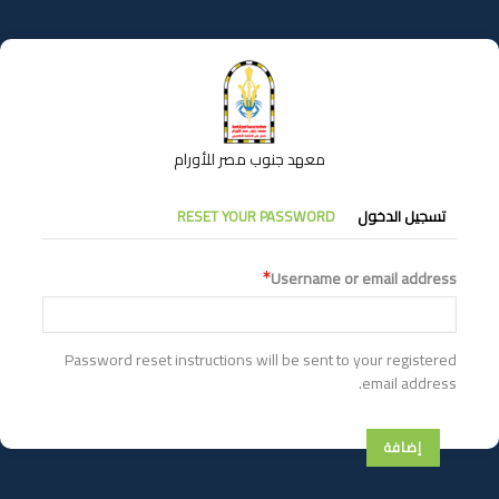
تجاوز
إلى
المحتوى
الرئيسي
معهد جنوب مصر للأورام
التبويبات
تسجيل الدخول
RESET YOUR PASSWORD
الأساسية
Username or email address
Password reset instructions will be sent to your registered
email address.