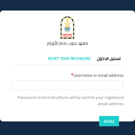
تجاوز
إلى
المحتوى
الرئيسي
معهد جنوب مصر للأورام
التبويبات
تسجيل الدخول
RESET YOUR PASSWORD
الأساسية
Username or email address
Password reset instructions will be sent to your registered
email address.