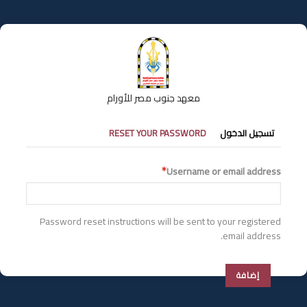
تجاوز
إلى
المحتوى
الرئيسي
معهد جنوب مصر للأورام
التبويبات
تسجيل الدخول
RESET YOUR PASSWORD
الأساسية
Username or email address
Password reset instructions will be sent to your registered
email address.