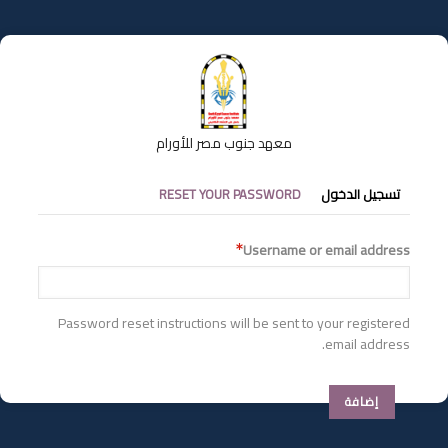
تجاوز
إلى
المحتوى
الرئيسي
معهد جنوب مصر للأورام
التبويبات
تسجيل الدخول
RESET YOUR PASSWORD
الأساسية
Username or email address
Password reset instructions will be sent to your registered
email address.