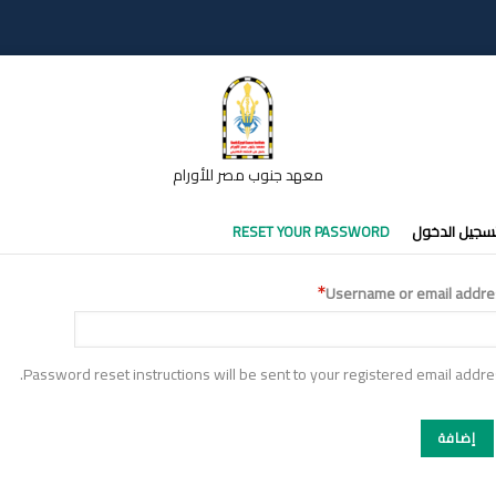
معهد جنوب مصر للأورام
تبويبات
سجيل الدخول
RESET YOUR PASSWORD
أساسية
Username or email addre
Password reset instructions will be sent to your registered email addre