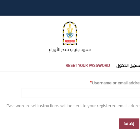
معهد جنوب مصر للأورام
تبويبات
سجيل الدخول
RESET YOUR PASSWORD
أساسية
Username or email addre
Password reset instructions will be sent to your registered email addre