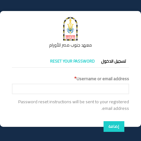
تجاوز
إلى
المحتوى
الرئيسي
معهد جنوب مصر للأورام
التبويبات
تسجيل الدخول
RESET YOUR PASSWORD
الأساسية
Username or email address
Password reset instructions will be sent to your registered
email address.