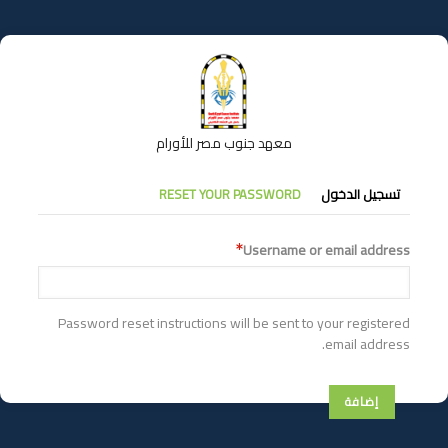
تجاوز
إلى
المحتوى
الرئيسي
معهد جنوب مصر للأورام
التبويبات
تسجيل الدخول
RESET YOUR PASSWORD
الأساسية
Username or email address
Password reset instructions will be sent to your registered
email address.