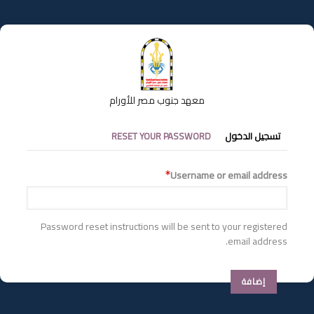
تجاوز
إلى
المحتوى
الرئيسي
معهد جنوب مصر للأورام
التبويبات
تسجيل الدخول
RESET YOUR PASSWORD
الأساسية
Username or email address
Password reset instructions will be sent to your registered
email address.