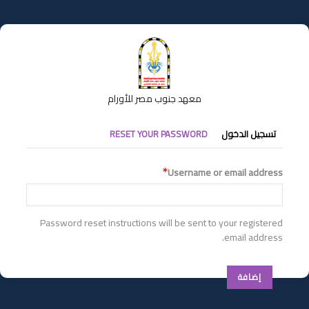
تجاوز
إلى
المحتوى
الرئيسي
معهد جنوب مصر للأورام
التبويبات
تسجيل الدخول
RESET YOUR PASSWORD
الأساسية
Username or email address
Password reset instructions will be sent to your registered
email address.