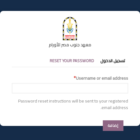
تجاوز
إلى
المحتوى
الرئيسي
معهد جنوب مصر للأورام
التبويبات
تسجيل الدخول
RESET YOUR PASSWORD
الأساسية
Username or email address
Password reset instructions will be sent to your registered
email address.