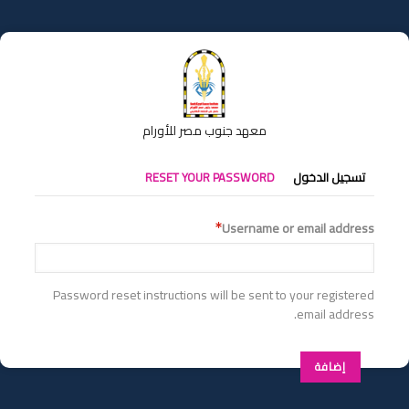
تجاوز
إلى
المحتوى
الرئيسي
معهد جنوب مصر للأورام
التبويبات
تسجيل الدخول
RESET YOUR PASSWORD
الأساسية
Username or email address
Password reset instructions will be sent to your registered
email address.