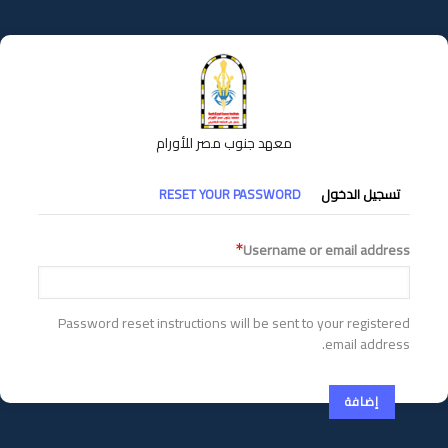
تجاوز
إلى
المحتوى
الرئيسي
معهد جنوب مصر للأورام
التبويبات
تسجيل الدخول
RESET YOUR PASSWORD
الأساسية
Username or email address
Password reset instructions will be sent to your registered
email address.