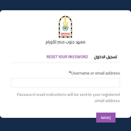
تجاوز
إلى
المحتوى
الرئيسي
معهد جنوب مصر للأورام
التبويبات
تسجيل الدخول
RESET YOUR PASSWORD
الأساسية
Username or email address
Password reset instructions will be sent to your registered
email address.