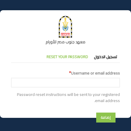
تجاوز
إلى
المحتوى
الرئيسي
معهد جنوب مصر للأورام
التبويبات
تسجيل الدخول
RESET YOUR PASSWORD
الأساسية
Username or email address
Password reset instructions will be sent to your registered
email address.