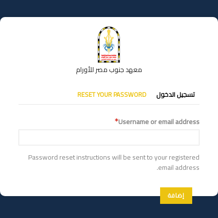
تجاوز
إلى
المحتوى
الرئيسي
معهد جنوب مصر للأورام
التبويبات
تسجيل الدخول
RESET YOUR PASSWORD
الأساسية
Username or email address
Password reset instructions will be sent to your registered
email address.