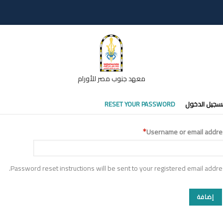
معهد جنوب مصر للأورام
تبويبات
سجيل الدخول
RESET YOUR PASSWORD
أساسية
Username or email addre
Password reset instructions will be sent to your registered email addre