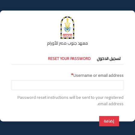
تجاوز
إلى
المحتوى
الرئيسي
معهد جنوب مصر للأورام
التبويبات
تسجيل الدخول
RESET YOUR PASSWORD
الأساسية
Username or email address
Password reset instructions will be sent to your registered
email address.