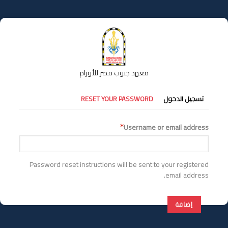
تجاوز
إلى
المحتوى
الرئيسي
معهد جنوب مصر للأورام
التبويبات
تسجيل الدخول
RESET YOUR PASSWORD
الأساسية
Username or email address
Password reset instructions will be sent to your registered
email address.