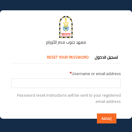
تجاوز
إلى
المحتوى
الرئيسي
معهد جنوب مصر للأورام
التبويبات
تسجيل الدخول
RESET YOUR PASSWORD
الأساسية
Username or email address
Password reset instructions will be sent to your registered
email address.