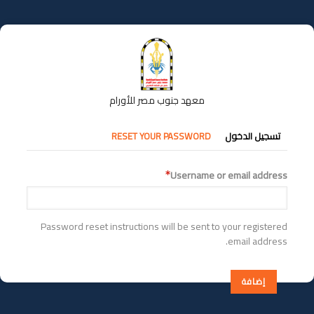
تجاوز
إلى
المحتوى
الرئيسي
معهد جنوب مصر للأورام
التبويبات
تسجيل الدخول
RESET YOUR PASSWORD
الأساسية
Username or email address
Password reset instructions will be sent to your registered
email address.