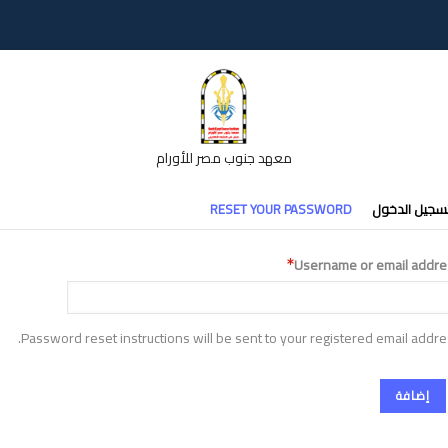
معهد جنوب مصر للأورام
تبويبات
سجيل الدخول
RESET YOUR PASSWORD
أساسية
Username or email addre
Password reset instructions will be sent to your registered email addre