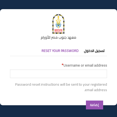
تجاوز
إلى
المحتوى
الرئيسي
معهد جنوب مصر للأورام
التبويبات
تسجيل الدخول
RESET YOUR PASSWORD
الأساسية
Username or email address
Password reset instructions will be sent to your registered
email address.