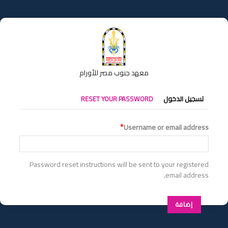
تجاوز
إلى
المحتوى
الرئيسي
معهد جنوب مصر للأورام
التبويبات
تسجيل الدخول
RESET YOUR PASSWORD
الأساسية
Username or email address
Password reset instructions will be sent to your registered
email address.