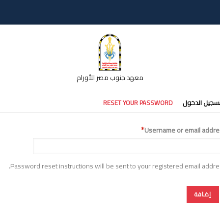
معهد جنوب مصر للأورام
تبويبات
سجيل الدخول
RESET YOUR PASSWORD
أساسية
Username or email addre
Password reset instructions will be sent to your registered email addre