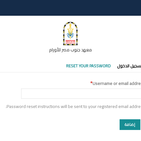
معهد جنوب مصر للأورام
تبويبات
سجيل الدخول
RESET YOUR PASSWORD
أساسية
Username or email addre
Password reset instructions will be sent to your registered email addre