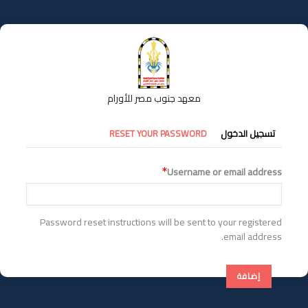
تجاوز
إلى
المحتوى
الرئيسي
معهد جنوب مصر للأورام
التبويبات
تسجيل الدخول
RESET YOUR PASSWORD
الأساسية
Username or email address
Password reset instructions will be sent to your registered
email address.