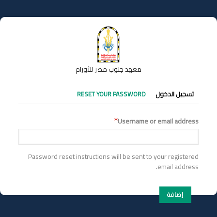
تجاوز
إلى
المحتوى
الرئيسي
معهد جنوب مصر للأورام
التبويبات
تسجيل الدخول
RESET YOUR PASSWORD
الأساسية
Username or email address
Password reset instructions will be sent to your registered
email address.