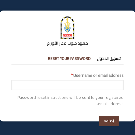
تجاوز
إلى
المحتوى
الرئيسي
معهد جنوب مصر للأورام
التبويبات
تسجيل الدخول
RESET YOUR PASSWORD
الأساسية
Username or email address
Password reset instructions will be sent to your registered
email address.