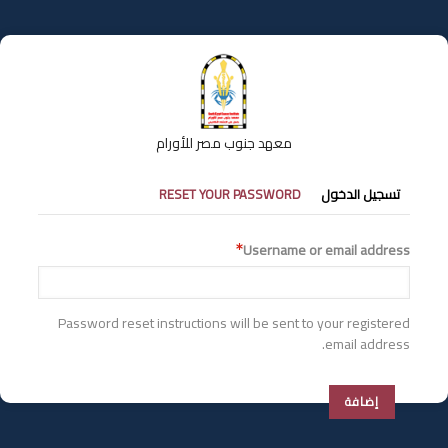
تجاوز
إلى
المحتوى
الرئيسي
معهد جنوب مصر للأورام
التبويبات
تسجيل الدخول
RESET YOUR PASSWORD
الأساسية
Username or email address
Password reset instructions will be sent to your registered
email address.