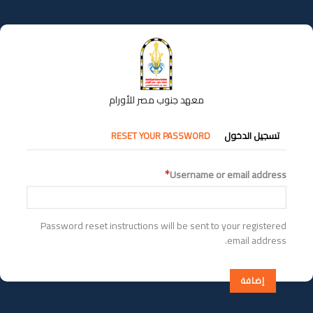
تجاوز
إلى
المحتوى
الرئيسي
معهد جنوب مصر للأورام
التبويبات
تسجيل الدخول
RESET YOUR PASSWORD
الأساسية
Username or email address
Password reset instructions will be sent to your registered
email address.