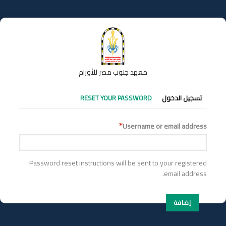
تجاوز
إلى
المحتوى
الرئيسي
معهد جنوب مصر للأورام
التبويبات
تسجيل الدخول
RESET YOUR PASSWORD
الأساسية
Username or email address
Password reset instructions will be sent to your registered
email address.