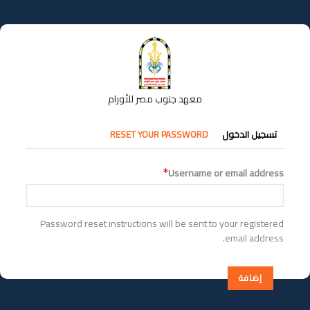
تجاوز
إلى
المحتوى
الرئيسي
معهد جنوب مصر للأورام
التبويبات
تسجيل الدخول
RESET YOUR PASSWORD
الأساسية
Username or email address
Password reset instructions will be sent to your registered
email address.