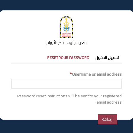
تجاوز
إلى
المحتوى
الرئيسي
معهد جنوب مصر للأورام
التبويبات
تسجيل الدخول
RESET YOUR PASSWORD
الأساسية
Username or email address
Password reset instructions will be sent to your registered
email address.