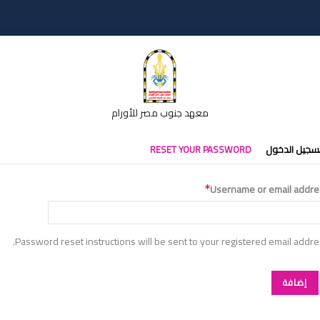
معهد جنوب مصر للأورام
تبويبات
سجيل الدخول
RESET YOUR PASSWORD
أساسية
Username or email addre
Password reset instructions will be sent to your registered email addre