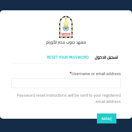
تجاوز
إلى
المحتوى
الرئيسي
معهد جنوب مصر للأورام
التبويبات
تسجيل الدخول
RESET YOUR PASSWORD
الأساسية
Username or email address
Password reset instructions will be sent to your registered
email address.