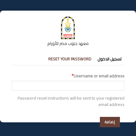
تجاوز
إلى
المحتوى
الرئيسي
معهد جنوب مصر للأورام
التبويبات
تسجيل الدخول
RESET YOUR PASSWORD
الأساسية
Username or email address
Password reset instructions will be sent to your registered
email address.