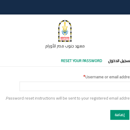
معهد جنوب مصر للأورام
تبويبات
سجيل الدخول
RESET YOUR PASSWORD
أساسية
Username or email addre
Password reset instructions will be sent to your registered email addre