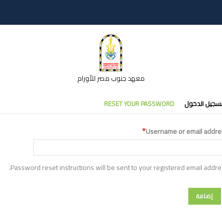
معهد جنوب مصر للأورام
تبويبات
سجيل الدخول
RESET YOUR PASSWORD
أساسية
Username or email addre
Password reset instructions will be sent to your registered email addre