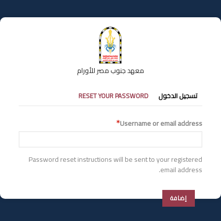
تجاوز
إلى
المحتوى
الرئيسي
معهد جنوب مصر للأورام
التبويبات
تسجيل الدخول
RESET YOUR PASSWORD
الأساسية
Username or email address
Password reset instructions will be sent to your registered
email address.