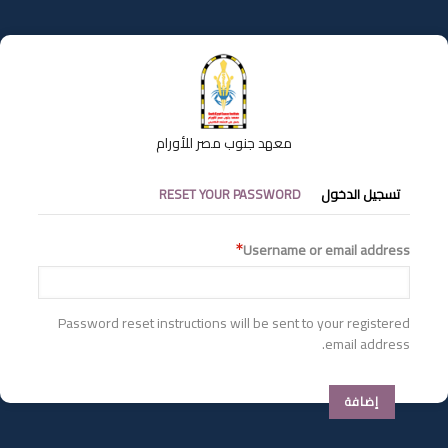
تجاوز
إلى
المحتوى
الرئيسي
معهد جنوب مصر للأورام
التبويبات
تسجيل الدخول
RESET YOUR PASSWORD
الأساسية
Username or email address
Password reset instructions will be sent to your registered
email address.