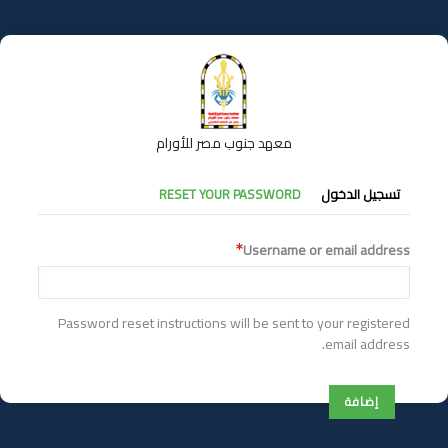
تجاوز
إلى
المحتوى
الرئيسي
معهد جنوب مصر للأورام
التبويبات
تسجيل الدخول
RESET YOUR PASSWORD
الأساسية
Username or email address
Password reset instructions will be sent to your registered
email address.