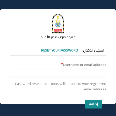
تجاوز
إلى
المحتوى
الرئيسي
معهد جنوب مصر للأورام
التبويبات
تسجيل الدخول
RESET YOUR PASSWORD
الأساسية
Username or email address
Password reset instructions will be sent to your registered
email address.