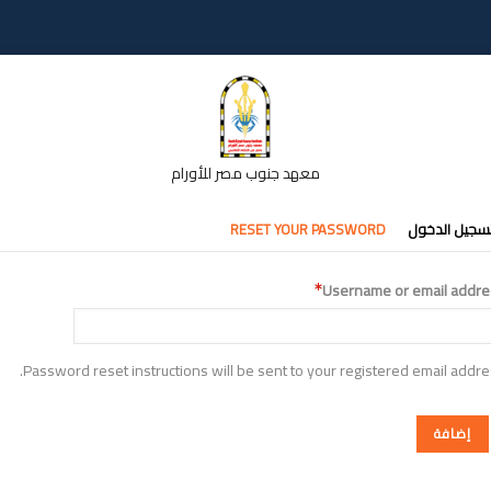
معهد جنوب مصر للأورام
تبويبات
سجيل الدخول
RESET YOUR PASSWORD
أساسية
Username or email addre
Password reset instructions will be sent to your registered email addre