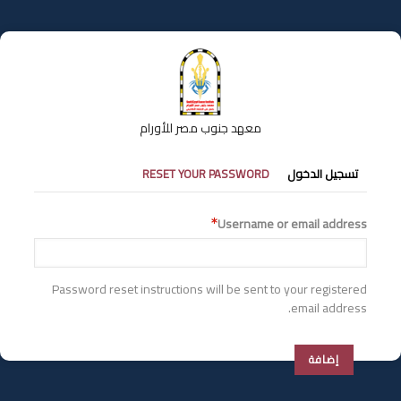
تجاوز
إلى
المحتوى
الرئيسي
معهد جنوب مصر للأورام
التبويبات
تسجيل الدخول
RESET YOUR PASSWORD
الأساسية
Username or email address
Password reset instructions will be sent to your registered
email address.