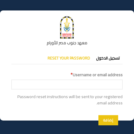
تجاوز
إلى
المحتوى
الرئيسي
معهد جنوب مصر للأورام
التبويبات
تسجيل الدخول
RESET YOUR PASSWORD
الأساسية
Username or email address
Password reset instructions will be sent to your registered
email address.