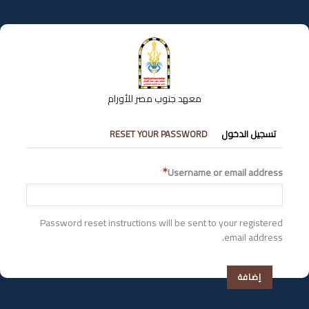
تجاوز
إلى
المحتوى
الرئيسي
معهد جنوب مصر للأورام
التبويبات
تسجيل الدخول
RESET YOUR PASSWORD
الأساسية
Username or email address
Password reset instructions will be sent to your registered
email address.